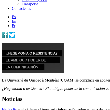
Transporte
Contáctenos
Es
En
Fr
La Université du Québec à Montréal (UQAM) se complace en acoger l
¿Hegemonía o resistencia? El ambiguo poder de la comunicación
es 
Noticias
Haga clic
aquí si desea obtener más información sobre el tema del co