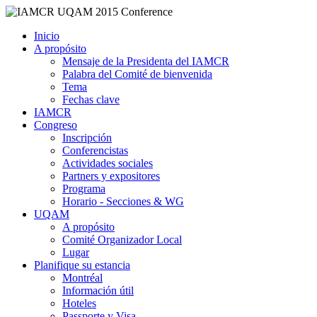
Inicio
A propósito
Mensaje de la Presidenta del IAMCR
Palabra del Comité de bienvenida
Tema
Fechas clave
IAMCR
Congreso
Inscripción
Conferencistas
Actividades sociales
Partners y expositores
Programa
Horario - Secciones & WG
UQAM
A propósito
Comité Organizador Local
Lugar
Planifique su estancia
Montréal
Información útil
Hoteles
Passporte y Visa